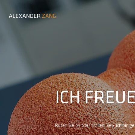
ALEXANDER
ZANG
ICH FREUE
ARBEITSW
Rufen Sie an oder mailen Sie –
ich bin ge