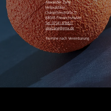
Alexander Zang
Rufen Sie an oder mailen Sie – für welc
Heilpraktiker
bin gerne für IhreFragen da.
Charlottenstraße 11
88045 Friedrichshafen
Tel. 07541 378827
alexzang@gmx.de
Termine nach Vereinbarung.